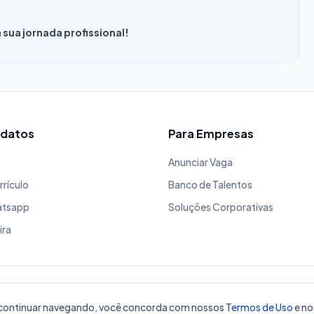
sua jornada profissional!
idatos
Para Empresas
Anunciar Vaga
rrículo
Banco de Talentos
atsapp
Soluções Corporativas
ira
o continuar navegando, você concorda com nossos
Termos de Uso
e no