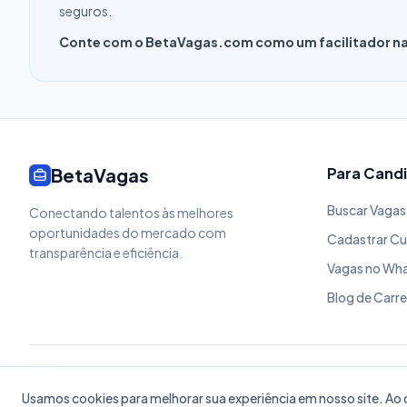
seguros.
Conte com o BetaVagas.com como um facilitador na 
BetaVagas
Para Cand
Buscar Vagas
Conectando talentos às melhores
oportunidades do mercado com
Cadastrar Cu
transparência e eficiência.
Vagas no Wh
Blog de Carre
© 2026 BetaVagas.
Usamos cookies para melhorar sua experiência em nosso site. A