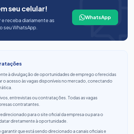
em seu celular!
WhatsApp
 e receba diariamente as
no seu WhatsApp.
tratações
nte à divulgação de oportunidades de emprego oferecidas
tar o acesso às vagas disponíveis no mercado, conectando
rática.
ivos, entrevistas ou contratações. Todas as vagas
presas contratantes.
edirecionado para o site oficial da empresa ou para o
datar diretamente à oportunidade.
rantir que está sendo direcionado a canais oficiais e