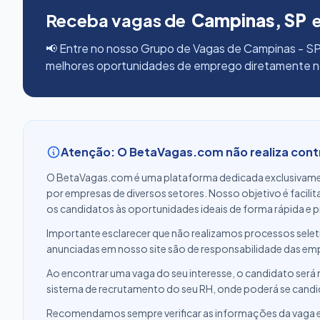
Receba vagas de
Campinas, SP
📢 Entre no nosso Grupo de Vagas de Campinas - SP
melhores oportunidades de emprego diretamente 
Atenção: O BetaVagas.com não realiza con
O BetaVagas.com é uma plataforma dedicada exclusivame
por empresas de diversos setores. Nosso objetivo é facili
os candidatos às oportunidades ideais de forma rápida e p
Importante esclarecer que não realizamos processos selet
anunciadas em nosso site são de responsabilidade das em
Ao encontrar uma vaga do seu interesse, o candidato será r
sistema de recrutamento do seu RH, onde poderá se candi
Recomendamos sempre verificar as informações da vaga e ga