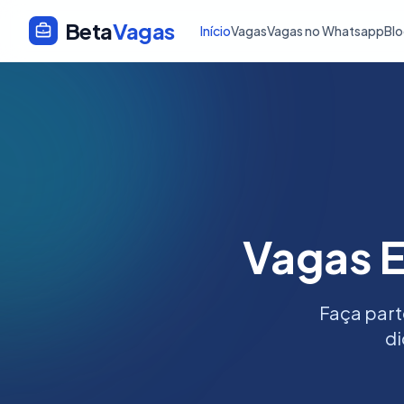
Beta
Vagas
Início
Vagas
Vagas no Whatsapp
Bl
Vagas E
Faça part
di