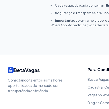
Cada vaga publicada contém um
l
Segurança e transparência:
Nunca
Importante:
ao entrar no grupo, o
WhatsApp. Ao participar, você declara
BetaVagas
Para Cand
Buscar Vagas
Conectando talentos às melhores
oportunidades do mercado com
Cadastrar Cu
transparência e eficiência.
Vagas no Wh
Blog de Carre