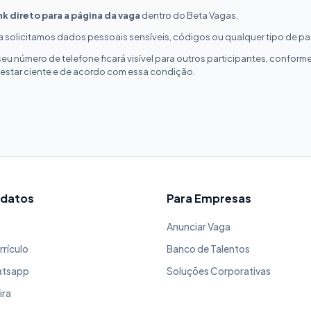
ink direto para a página da vaga
dentro do Beta Vagas.
 solicitamos dados pessoais sensíveis, códigos ou qualquer tipo de 
 seu número de telefone ficará visível para outros participantes, confo
 estar ciente e de acordo com essa condição.
idatos
Para Empresas
Anunciar Vaga
rrículo
Banco de Talentos
atsapp
Soluções Corporativas
ira