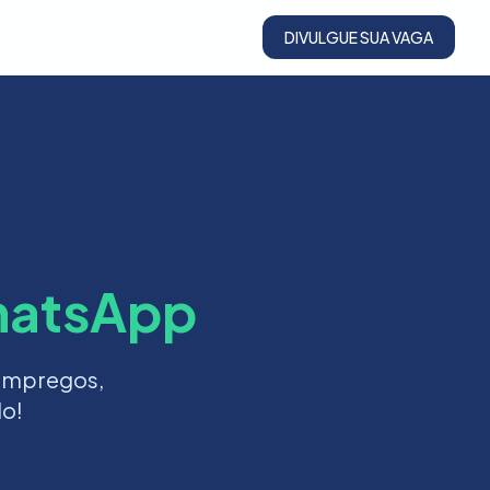
DIVULGUE SUA VAGA
atsApp
 empregos,
do!