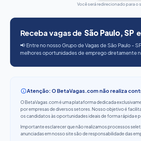
Você será redirecionado para o 
Receba vagas de
São Paulo, SP
e
📢 Entre no nosso Grupo de Vagas de São Paulo - SP
melhores oportunidades de emprego diretamente 
Atenção: O BetaVagas.com não realiza con
O BetaVagas.com é uma plataforma dedicada exclusivame
por empresas de diversos setores. Nosso objetivo é facili
os candidatos às oportunidades ideais de forma rápida e p
Importante esclarecer que não realizamos processos selet
anunciadas em nosso site são de responsabilidade das em