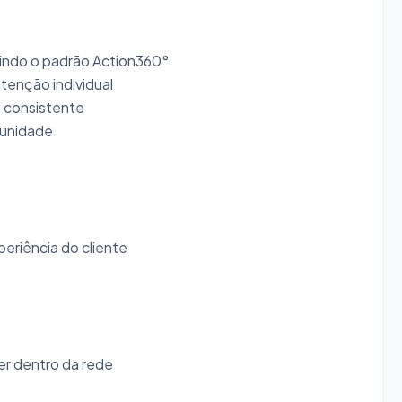
uindo o padrão Action360°
atenção individual
e consistente
 unidade
eriência do cliente
er dentro da rede