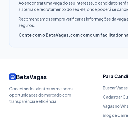
Ao encontrar uma vaga do seu interesse, o candidato será r
sistema de recrutamento do seu RH, onde poderá se candi
Recomendamos sempre verificar as informações da vaga e ga
seguros.
Conte com o BetaVagas.com como um facilitador na 
BetaVagas
Para Cand
Buscar Vagas
Conectando talentos às melhores
oportunidades do mercado com
Cadastrar Cu
transparência e eficiência.
Vagas no Wh
Blog de Carre