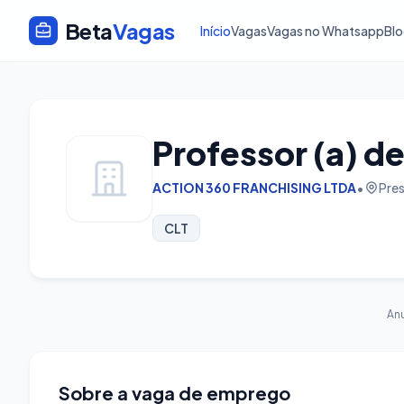
Beta
Vagas
Início
Vagas
Vagas no Whatsapp
Bl
Professor (a) d
ACTION 360 FRANCHISING LTDA
•
Pres
CLT
An
Sobre a vaga de emprego