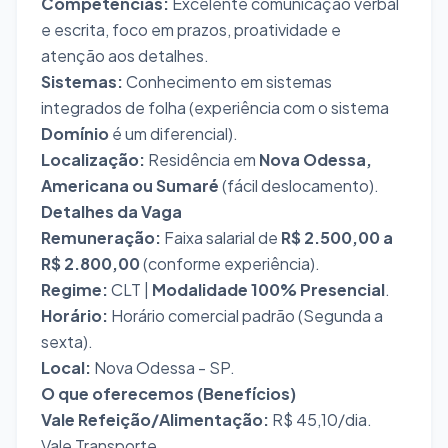
Competências:
Excelente comunicação verbal
e escrita, foco em prazos, proatividade e
atenção aos detalhes.
Sistemas:
Conhecimento em sistemas
integrados de folha (experiência com o sistema
Domínio
é um diferencial).
Localização:
Residência em
Nova Odessa,
Americana ou Sumaré
(fácil deslocamento).
Detalhes da Vaga
Remuneração:
Faixa salarial de
R$ 2.500,00 a
R$ 2.800,00
(conforme experiência).
Regime:
CLT |
Modalidade 100% Presencial
.
Horário:
Horário comercial padrão (Segunda a
sexta).
Local:
Nova Odessa - SP.
O que oferecemos (Benefícios)
Vale Refeição/Alimentação:
R$ 45,10/dia.
Vale Transporte.