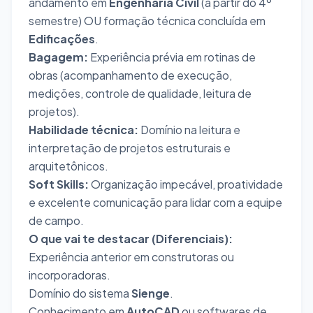
andamento em
Engenharia Civil
(a partir do 4º
semestre) OU formação técnica concluída em
Edificações
.
Bagagem:
Experiência prévia em rotinas de
obras (acompanhamento de execução,
medições, controle de qualidade, leitura de
projetos).
Habilidade técnica:
Domínio na leitura e
interpretação de projetos estruturais e
arquitetônicos.
Soft Skills:
Organização impecável, proatividade
e excelente comunicação para lidar com a equipe
de campo.
O que vai te destacar (Diferenciais):
Experiência anterior em construtoras ou
incorporadoras.
Domínio do sistema
Sienge
.
Conhecimento em
AutoCAD
ou softwares de