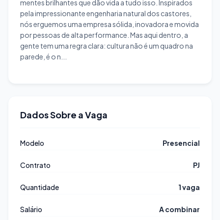
mentes brilhantes que dão vida a tudo isso. Inspirados
pela impressionante engenharia natural dos castores,
nós erguemos uma empresa sólida, inovadora e movida
por pessoas de alta performance. Mas aqui dentro, a
gente tem uma regra clara: cultura não é um quadro na
parede, é o n...
Dados Sobre a Vaga
Modelo
Presencial
Contrato
PJ
Quantidade
1 vaga
Salário
A combinar