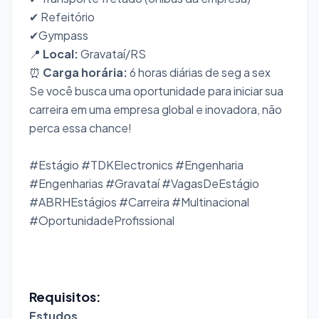
✔ Refeitório
✔Gympass
📍
Local:
Gravataí/RS
⏰
Carga horária:
6 horas diárias de seg a sex
Se você busca uma oportunidade para iniciar sua
carreira em uma empresa global e inovadora, não
perca essa chance!
#Estágio #TDKElectronics #Engenharia
#Engenharias #Gravataí #VagasDeEstágio
#ABRHEstágios #Carreira #Multinacional
#OportunidadeProfissional
Requisitos:
Estudos