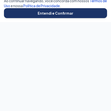
Ao continuar navegando, você concorda com nossos
Termos de
Uso
e nossa
Política de Privacidade
.
Entendi e Confirmar
BetaVagas
Conectando talentos às melhores oportunidades do mercado
com transparência e eficiência.
Para Candidatos
Buscar Vagas