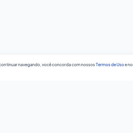
o continuar navegando, você concorda com nossos
Termos de Uso
e no