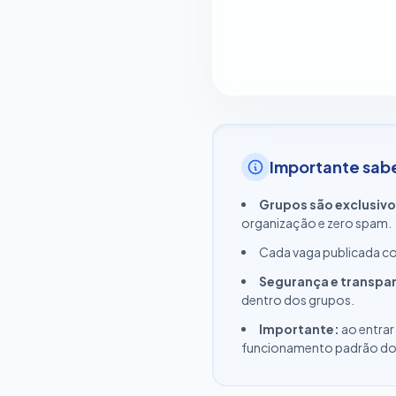
Importante sab
Grupos são exclusivo
organização e zero spam.
Cada vaga publicada 
Segurança e transpa
dentro dos grupos.
Importante:
ao entrar
funcionamento padrão do W