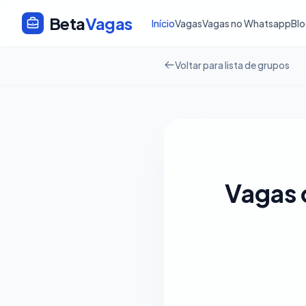
Beta
Vagas
Início
Vagas
Vagas no Whatsapp
Bl
Voltar para lista de grupos
Vagas 