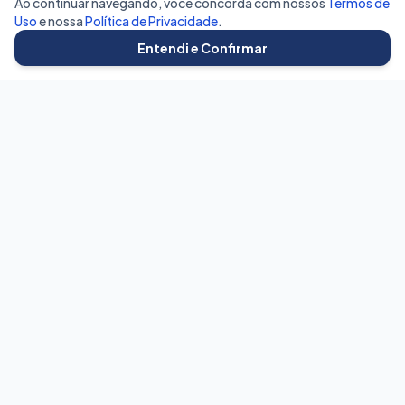
Ao continuar navegando, você concorda com nossos
Termos de
Uso
e nossa
Política de Privacidade
.
Entendi e Confirmar
BetaVagas
Conectando talentos às melhores oportunidades do mercado
com transparência e eficiência.
Para Candidatos
Buscar Vagas