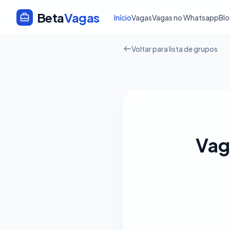
Beta
Vagas
Início
Vagas
Vagas no Whatsapp
Bl
Voltar para lista de grupos
Vag