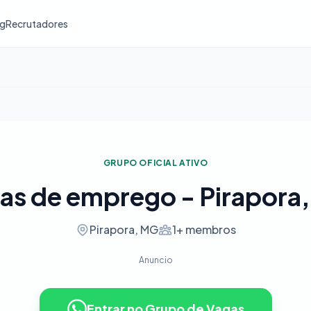
og
Recrutadores
GRUPO OFICIAL ATIVO
as de emprego - Pirapora
Pirapora, MG
1+ membros
Anuncio
Entrar no Grupo de Vagas