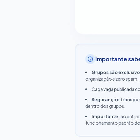
Importante sab
Grupos são exclusivo
organização e zero spam.
Cada vaga publicada 
Segurança e transpa
dentro dos grupos.
Importante:
ao entrar
funcionamento padrão do W