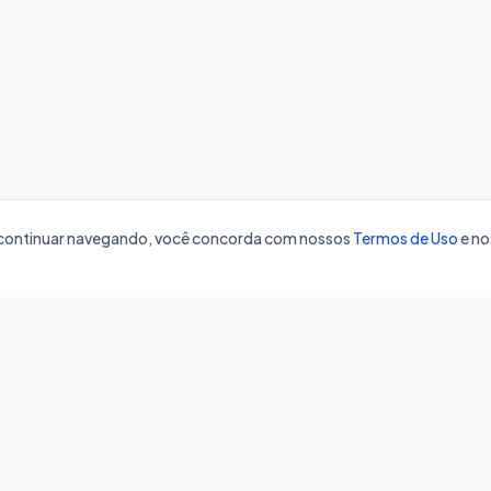
o continuar navegando, você concorda com nossos
Termos de Uso
e no