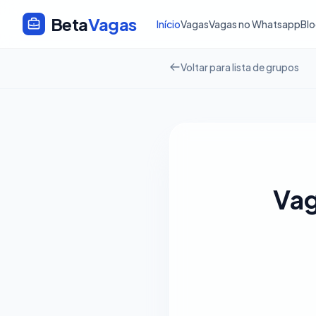
Beta
Vagas
Início
Vagas
Vagas no Whatsapp
Bl
Voltar para lista de grupos
Vag