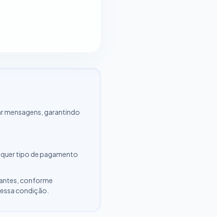
r mensagens, garantindo
alquer tipo de pagamento
ipantes, conforme
 essa condição.