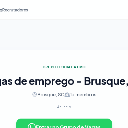
og
Recrutadores
GRUPO OFICIAL ATIVO
as de emprego - Brusque
Brusque, SC
1+ membros
Anuncio
Entrar no Grupo de Vagas