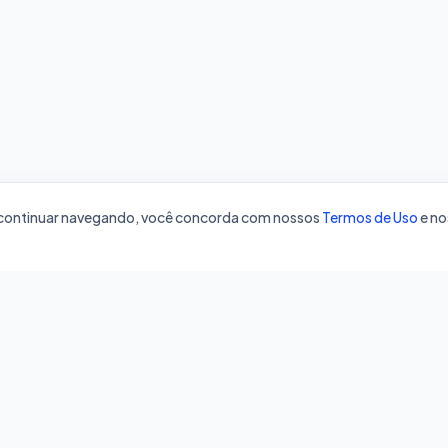
o continuar navegando, você concorda com nossos
Termos de Uso
e no