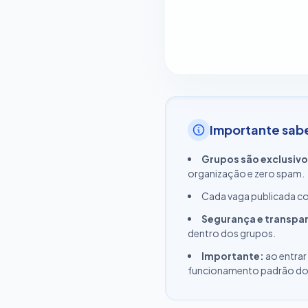
Importante sab
Grupos são exclusivo
organização e zero spam.
Cada vaga publicada 
Segurança e transpa
dentro dos grupos.
Importante:
ao entrar
funcionamento padrão do W