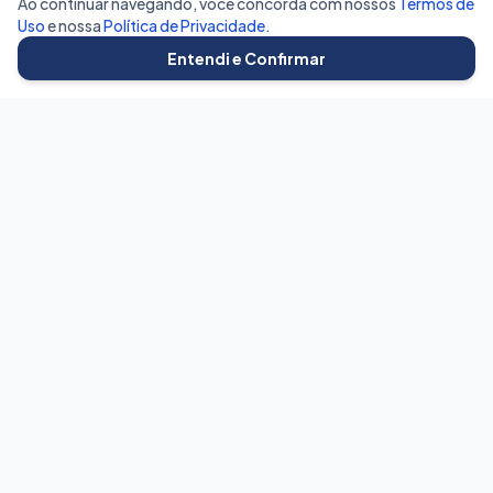
Ao continuar navegando, você concorda com nossos
Termos de
Uso
e nossa
Política de Privacidade
.
Entendi e Confirmar
BetaVagas
Conectando talentos às melhores oportunidades do mercado
com transparência e eficiência.
Para Candidatos
Buscar Vagas