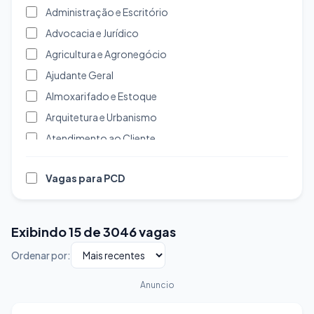
Administração e Escritório
Advocacia e Jurídico
Agricultura e Agronegócio
Ajudante Geral
Almoxarifado e Estoque
Arquitetura e Urbanismo
Atendimento ao Cliente
Auditoria
Vagas para PCD
Auxiliar Administrativo
Auxiliar de Limpeza
Auxiliar de Produção
Exibindo 15 de 3046 vagas
Banco de Dados
Ordenar por:
Banco e Finanças
Beleza e Estética
Anuncio
Biomedicina