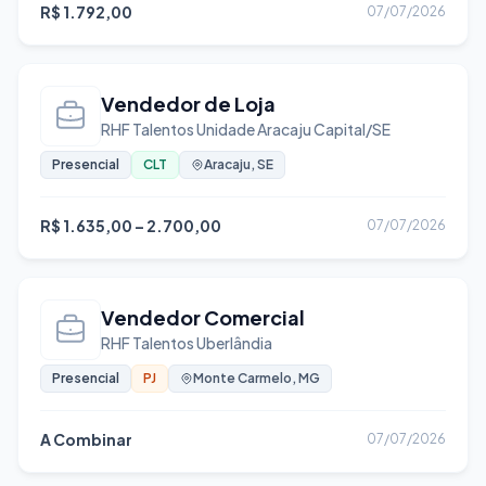
R$ 1.792,00
07/07/2026
Recepcionista
Recursos Humanos
Representação Comercial
Vendedor de Loja
Saúde
RHF Talentos Unidade Aracaju Capital/SE
Segurança da Informação
Presencial
CLT
Aracaju, SE
Segurança do Trabalho
Seguros
R$ 1.635,00 – 2.700,00
07/07/2026
Serviços Gerais
Soldador
Vendedor Comercial
Suporte Técnico
RHF Talentos Uberlândia
Telecomunicações
Presencial
PJ
Monte Carmelo, MG
Telemarketing e Call Center
UX/UI Design
A Combinar
07/07/2026
Vendas
Veterinária