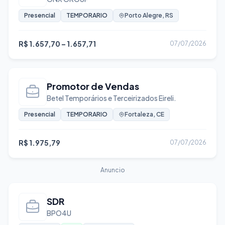
Desenvolvedor PHP
Presencial
TEMPORARIO
Porto Alegre, RS
Desenvolvedor Python
Design e Criação
R$ 1.657,70 – 1.657,71
07/07/2026
DevOps
Educação e Ensino
Promotor de Vendas
Elétrica e Eletrônica
Betel Temporários e Terceirizados Eireli.
Eletricista
Presencial
TEMPORARIO
Fortaleza, CE
Encanador
Engenharia
R$ 1.975,79
07/07/2026
Estágio
Estoquista
Anuncio
Farmácia
Gastronomia e Alimentação
SDR
Hotelaria e Turismo
BPO4U
Indústria e Produção