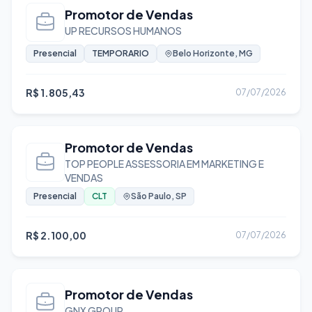
Promotor de Vendas
Ciência de Dados
UP RECURSOS HUMANOS
Comércio Exterior
Presencial
TEMPORARIO
Belo Horizonte, MG
Compras e Suprimentos
Comunicação e Jornalismo
R$ 1.805,43
07/07/2026
Conferente
Construção Civil
Consultoria
Promotor de Vendas
Contabilidade
TOP PEOPLE ASSESSORIA EM MARKETING E
VENDAS
Corretagem e Imobiliário
Presencial
CLT
São Paulo, SP
Desenvolvedor .NET
Desenvolvedor Back-end
R$ 2.100,00
07/07/2026
Desenvolvedor Front-end
Desenvolvedor Full Stack
Desenvolvedor Java
Promotor de Vendas
Desenvolvedor Mobile
GNX GROUP