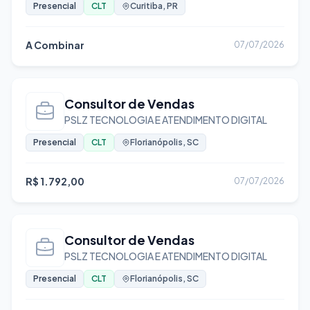
Presencial
CLT
Curitiba, PR
Informática e Tecnologia
Infraestrutura e Redes
A Combinar
07/07/2026
Inteligência Artificial
Logística e Transporte
Manutenção e Reparos
Consultor de Vendas
Marketing e Publicidade
PSLZ TECNOLOGIA E ATENDIMENTO DIGITAL
Mecânica
Presencial
CLT
Florianópolis, SC
Meio Ambiente
R$ 1.792,00
Moda e Vestuário
07/07/2026
Motorista
Operador de Caixa
Consultor de Vendas
Operador de Máquinas
PSLZ TECNOLOGIA E ATENDIMENTO DIGITAL
Pedreiro
Presencial
CLT
Florianópolis, SC
Porteiro
QA e Testes